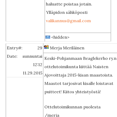
haluatte poistaa jotain.
Ylläpidon sähköposti
valikannus@gmail.com
<hidden>
Entry#:
29
Merja Meriläinen
Date:
sunnuntai
Keski-Pohjanmaan Beaglekerho ry.n
12:12
ottelutoimikunta kiittää Naisten
11.29.2015
Ajovoittaja 2015-kisan maastoista.
Maastot tarjosivat kisalle loistavat
puitteet! Kiitos yhteistyöstä!
Ottelutoimikunnan puolesta
/merja