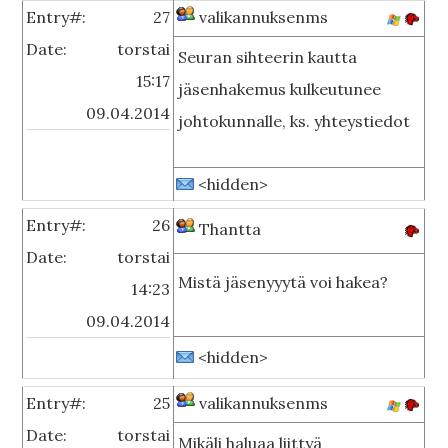
Entry#:
27
valikannuksenms
Date:
torstai
Seuran sihteerin kautta
15:17
jäsenhakemus kulkeutunee
09.04.2014
johtokunnalle, ks. yhteystiedot
<hidden>
Entry#:
26
Thantta
Date:
torstai
Mistä jäsenyyytä voi hakea?
14:23
09.04.2014
<hidden>
Entry#:
25
valikannuksenms
Date:
torstai
Mikäli haluaa liittyä