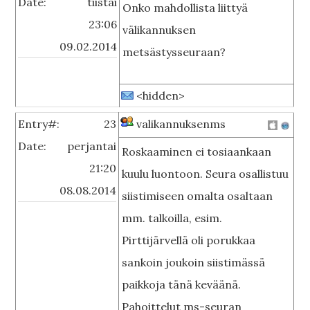
Date:
tiistai
Onko mahdollista liittyä
23:06
välikannuksen
09.02.2014
metsästysseuraan?
<hidden>
Entry#:
23
valikannuksenms
Date:
perjantai
Roskaaminen ei tosiaankaan
21:20
kuulu luontoon. Seura osallistuu
08.08.2014
siistimiseen omalta osaltaan
mm. talkoilla, esim.
Pirttijärvellä oli porukkaa
sankoin joukoin siistimässä
paikkoja tänä keväänä.
Pahoittelut ms-seuran