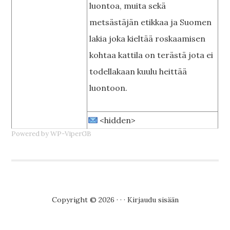
luontoa, muita sekä
metsästäjän etikkaa ja Suomen
lakia joka kieltää roskaamisen
kohtaa kattila on terästä jota ei
todellakaan kuulu heittää
luontoon.
<hidden>
Powered by WP-ViperGB
Copyright © 2026 · · ·
Kirjaudu sisään