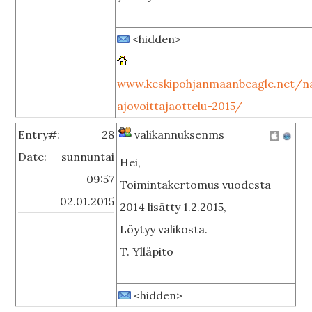
<hidden>
www.keskipohjanmaanbeagle.net/na
ajovoittajaottelu-2015/
Entry#:
28
valikannuksenms
Date:
sunnuntai
Hei,
09:57
Toimintakertomus vuodesta
02.01.2015
2014 lisätty 1.2.2015,
Löytyy valikosta.
T. Ylläpito
<hidden>