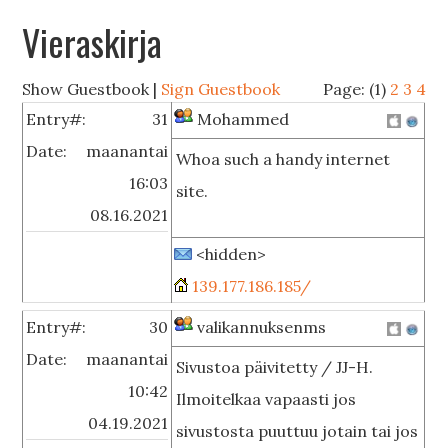
Vieraskirja
Show Guestbook |
Sign Guestbook
Page: (1)
2
3
4
Entry#:
31
Mohammed
Date:
maanantai
Whoa such a handy internet
16:03
site.
08.16.2021
<hidden>
139.177.186.185/
Entry#:
30
valikannuksenms
Date:
maanantai
Sivustoa päivitetty / JJ-H.
10:42
Ilmoitelkaa vapaasti jos
04.19.2021
sivustosta puuttuu jotain tai jos