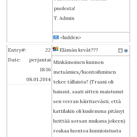
puolesta!
T. Admin
<hidden>
Entry#:
22
Elämän kevät???
Date:
perjantai
Minkämoinen kunnon
18:16
metsämies/luontoihminen
08.01.2014
tekee tällaista? (Traani oli
haissut, saati sitten maistunut
sen verran häiritsevästi, että
kattilakin oli kuulemma pitänyt
heittää sorsan mukana jokeen)
roskaa luontoa kunnioistusta