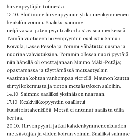
hirvenpyytäjän toimesta.
13.10. Aloitimme hirvenpyynnin yli kolmenkymmenen
henkilön voimin. Saaliiksi saimme
neljä vasaa, joten pyynti alkoi loistavissa merkeissä.
Tämän vuotiseen hirvenpyyntiin osallistui Samuli
Koivula, Lasse Pesola ja Tommi Vähätiitto uusina ja
nuorina vahvistuksina. Tommin ollessa nuori pyytäjä
niin hänellä oli opettajanaan Mauno Mäki-Petäjä;
opastamassa ja täyttämässä metsästyslain
vaatimaa kohtaa vanhempaa vierellä, Maunon kautta
siirtyi kokemusta ja tietoa metsästyksen saloihin.
14.10. Saimme saaliiksi yksinäisen naaraan.
17.10. Keskiviikkopyyntiin osallistui
kuusitoistahenkilöä, Metsä ei antanut saalista tällä
kertaa.
20.10. Hirvenpyynti jatkui kahdenkymmenenkuuden
metsästäjän ja viiden koiran voimin. Saaliiksi saimme