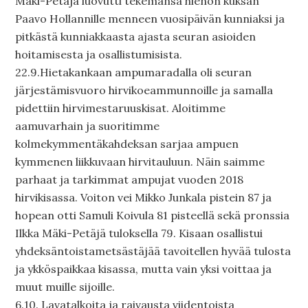
Mäki-Petäjä luovutti tekemänsä hienon kuksan
Paavo Hollannille menneen vuosipäivän kunniaksi ja
pitkästä kunniakkaasta ajasta seuran asioiden
hoitamisesta ja osallistumisista.
22.9.Hietakankaan ampumaradalla oli seuran
järjestämisvuoro hirvikoeammunnoille ja samalla
pidettiin hirvimestaruuskisat. Aloitimme
aamuvarhain ja suoritimme
kolmekymmentäkahdeksan sarjaa ampuen
kymmenen liikkuvaan hirvitauluun. Näin saimme
parhaat ja tarkimmat ampujat vuoden 2018
hirvikisassa. Voiton vei Mikko Junkala pistein 87 ja
hopean otti Samuli Koivula 81 pisteellä sekä pronssia
Ilkka Mäki-Petäjä tuloksella 79. Kisaan osallistui
yhdeksäntoistametsästäjää tavoitellen hyvää tulosta
ja ykköspaikkaa kisassa, mutta vain yksi voittaa ja
muut muille sijoille.
6.10. Lavatalkoita ja raivausta viidentoista