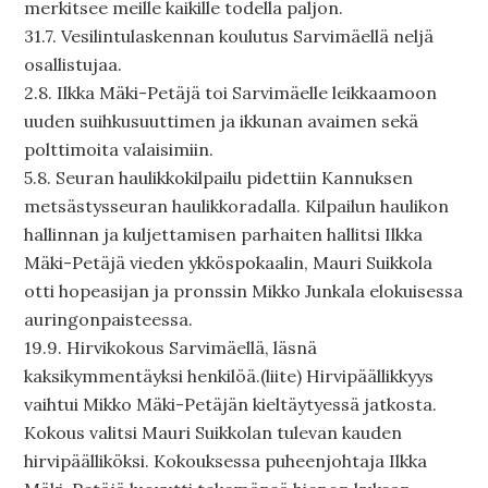
merkitsee meille kaikille todella paljon.
31.7. Vesilintulaskennan koulutus Sarvimäellä neljä
osallistujaa.
2.8. Ilkka Mäki-Petäjä toi Sarvimäelle leikkaamoon
uuden suihkusuuttimen ja ikkunan avaimen sekä
polttimoita valaisimiin.
5.8. Seuran haulikkokilpailu pidettiin Kannuksen
metsästysseuran haulikkoradalla. Kilpailun haulikon
hallinnan ja kuljettamisen parhaiten hallitsi Ilkka
Mäki-Petäjä vieden ykköspokaalin, Mauri Suikkola
otti hopeasijan ja pronssin Mikko Junkala elokuisessa
auringonpaisteessa.
19.9. Hirvikokous Sarvimäellä, läsnä
kaksikymmentäyksi henkilöä.(liite) Hirvipäällikkyys
vaihtui Mikko Mäki-Petäjän kieltäytyessä jatkosta.
Kokous valitsi Mauri Suikkolan tulevan kauden
hirvipäälliköksi. Kokouksessa puheenjohtaja Ilkka