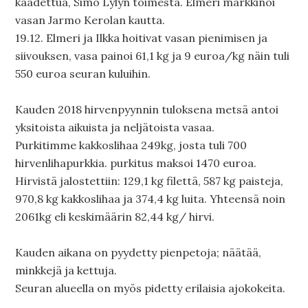
kaadettua, Simo Lylyn toimesta. Elmeri markkinoi
vasan Jarmo Kerolan kautta.
19.12. Elmeri ja Ilkka hoitivat vasan pienimisen ja
siivouksen, vasa painoi 61,1 kg ja 9 euroa/kg näin tuli
550 euroa seuran kuluihin.
Kauden 2018 hirvenpyynnin tuloksena metsä antoi
yksitoista aikuista ja neljätoista vasaa.
Purkitimme kakkoslihaa 249kg, josta tuli 700
hirvenlihapurkkia. purkitus maksoi 1470 euroa.
Hirvistä jalostettiin: 129,1 kg filettä, 587 kg paisteja,
970,8 kg kakkoslihaa ja 374,4 kg luita. Yhteensä noin
2061kg eli keskimäärin 82,44 kg/ hirvi.
Kauden aikana on pyydetty pienpetoja; näätää,
minkkejä ja kettuja.
Seuran alueella on myös pidetty erilaisia ajokokeita.