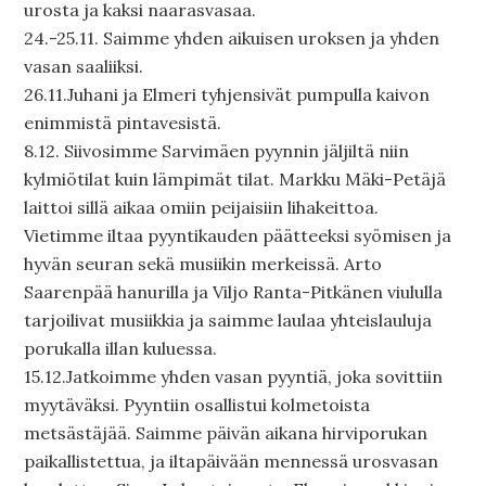
urosta ja kaksi naarasvasaa.
24.-25.11. Saimme yhden aikuisen uroksen ja yhden
vasan saaliiksi.
26.11.Juhani ja Elmeri tyhjensivät pumpulla kaivon
enimmistä pintavesistä.
8.12. Siivosimme Sarvimäen pyynnin jäljiltä niin
kylmiötilat kuin lämpimät tilat. Markku Mäki-Petäjä
laittoi sillä aikaa omiin peijaisiin lihakeittoa.
Vietimme iltaa pyyntikauden päätteeksi syömisen ja
hyvän seuran sekä musiikin merkeissä. Arto
Saarenpää hanurilla ja Viljo Ranta-Pitkänen viululla
tarjoilivat musiikkia ja saimme laulaa yhteislauluja
porukalla illan kuluessa.
15.12.Jatkoimme yhden vasan pyyntiä, joka sovittiin
myytäväksi. Pyyntiin osallistui kolmetoista
metsästäjää. Saimme päivän aikana hirviporukan
paikallistettua, ja iltapäivään mennessä urosvasan