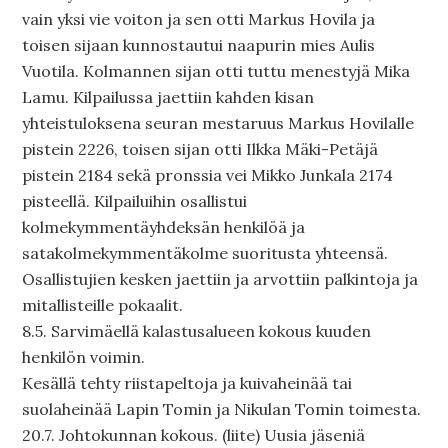
vain yksi vie voiton ja sen otti Markus Hovila ja
toisen sijaan kunnostautui naapurin mies Aulis
Vuotila. Kolmannen sijan otti tuttu menestyjä Mika
Lamu. Kilpailussa jaettiin kahden kisan
yhteistuloksena seuran mestaruus Markus Hovilalle
pistein 2226, toisen sijan otti Ilkka Mäki-Petäjä
pistein 2184 sekä pronssia vei Mikko Junkala 2174
pisteellä. Kilpailuihin osallistui
kolmekymmentäyhdeksän henkilöä ja
satakolmekymmentäkolme suoritusta yhteensä.
Osallistujien kesken jaettiin ja arvottiin palkintoja ja
mitallisteille pokaalit.
8.5. Sarvimäellä kalastusalueen kokous kuuden
henkilön voimin.
Kesällä tehty riistapeltoja ja kuivaheinää tai
suolaheinää Lapin Tomin ja Nikulan Tomin toimesta.
20.7. Johtokunnan kokous. (liite) Uusia jäseniä