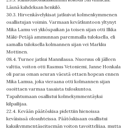
Läsnä kahdeksan henkilö.
30.3. Hirvenkävelykisat jatkuivat kolmenkymmenen
osallistujan voimin. Varmaan kevätkuntoon yltynyt
Mika Lamu vei ykköspaikan ja toisen sijan otti Ilkka
Mäki-Petäjä ammunnan paremmalla tuloksella, eli
samalla tuloksella kolmannen sijan vei Markku
Mottinen.
08.4. Turnee jatkui Mannilassa. Nuoruus oli jälleen
valttia, voiton otti Rasmus Vetoniemi, Janne Honkala
oli paras oman seuran väestä ottaen hopean ennen
Mika Lamua, joka vieraana otti kolmannen sijan
osoittaen varmaa tasaista tuloskuntoa.
Tapahtumaan osallistui kolmekymmentäyksi
kilpailijaa.
22.4. Kevään päätöskisa pidettiin hienoissa
keväisissä olosuhteissa. Päätöskisaan osallistui
kaksikymmentäseitsemän voiton tavoittelijaa, mutta