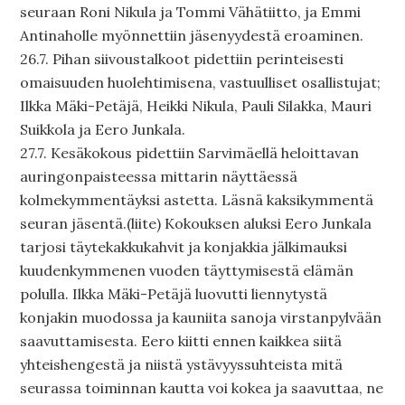
seuraan Roni Nikula ja Tommi Vähätiitto, ja Emmi
Antinaholle myönnettiin jäsenyydestä eroaminen.
26.7. Pihan siivoustalkoot pidettiin perinteisesti
omaisuuden huolehtimisena, vastuulliset osallistujat;
Ilkka Mäki-Petäjä, Heikki Nikula, Pauli Silakka, Mauri
Suikkola ja Eero Junkala.
27.7. Kesäkokous pidettiin Sarvimäellä heloittavan
auringonpaisteessa mittarin näyttäessä
kolmekymmentäyksi astetta. Läsnä kaksikymmentä
seuran jäsentä.(liite) Kokouksen aluksi Eero Junkala
tarjosi täytekakkukahvit ja konjakkia jälkimauksi
kuudenkymmenen vuoden täyttymisestä elämän
polulla. Ilkka Mäki-Petäjä luovutti liennytystä
konjakin muodossa ja kauniita sanoja virstanpylvään
saavuttamisesta. Eero kiitti ennen kaikkea siitä
yhteishengestä ja niistä ystävyyssuhteista mitä
seurassa toiminnan kautta voi kokea ja saavuttaa, ne