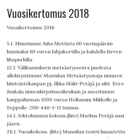
Vuosikertomus 2018
Vuosikertomus 2018
5.1. Muistimme Juha Mottista 60 vuotispäivän
kunniaksi 60 euron lahjakortilla ja kahdella hirven
lihapurkilla.
12.1. Välikannuksen metsästysseura puolesta
allekirjoitimme Mannilan Metsästysmaja nimisen
kiinteistökaupan pj. Ilkka Mäki-Petäjä ja siht. Eero
Junkala nimenkirjoitusoikeuksin ja suoritimme
kauppahinnan 1000 euroa Hollannin Mikkolle ja
Seppolle. 208-440-1-11 tunnus.
14.1. Johtokunnan kokous.(liite) Markus Petäjä uusi
jäsen.
26.1. Vuosikokous. (liite) Mannilan tontti lunastettu