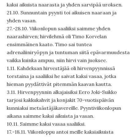
kaksi aikuista naarasta ja yhden sarvipää uroksen.
21.10. Sunnuntain pyynti toi aikuisen naaraan ja
yhden vasan.
27.-28.10. Viikonlopun saaliiksi saimme yhden
naarashirven; hirvilehmä oli Timo Korvelan
ensimmäinen kaato. Timo sai tuntea
adrenaliiniryöpyn ja tuntuman siitä epävarmuudesta
vaikka kuinka ampuu, niin hirvi vain juoksee.
1.11. Kahdeksan hirvestäjää oli hirvenpyynnissä
torstaina ja saaliiksi he saivat kaksi vasaa, jotka
hieman pyydättivät pitemmän kaavan kautta.
3.11. Hirvenpyynnin alkajaisiksi Eero Joki-Suikko
tarjosi kakkukahvit ja konjakit 70-vuotispäivän
kunniaksi metsästäjäkavereille. Pyyntiviikonlopun
aikana saimme kaksi aikuista ja vasan.
10.11. Saimme kaksi vasaa saaliiksi.
17.-18.11. Viikonloppu antoi meille kaksiaikuista