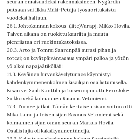
seuran omaisuudeksi rakennuksineen. Nygårdin
patsaan sai Ilkka Mäki-Petäjä työsuorituksista
vuodeksi haltuun.
26.1. Johtokunnan kokous. (liite)Varapj. Mikko Hovila.
Talven aikana on ruokittu kauriita ja muuta
pienriistaa eri ruokintakatoksissa.
20.3. Arto ja Tommi Saarenpää aurasi pihan ja
totesi; on kevätpäiväntasaus ympäri palloa ja yötön
yö alkoi napajäätiköllä!!!
11.3. Keväinen hirvenkävelyturnee käynnistyi
kahdenkymmenenkolmen kisailijan osallistumisella.
Kisan vei Sauli Konttila ja toisen sijan otti Eero Joki-
Suikko sekä kolmannen Rasmus Vetoniemi.
17.3. Turnee jatkui. Tämän kertaisen kisan voiton otti
Mika Lamu ja toisen sijan Rasmus Vetoniemi sekä
kolmannen sijan oman seuran Markus Hovila.
Osallistujia oli kaksikymmentäneljä.
23.3. Kalastusosakaskunnan kokous Sarvimäellä.