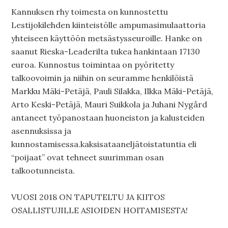
Kannuksen rhy toimesta on kunnostettu
Lestijokilehden kiinteistölle ampumasimulaattoria
yhteiseen käyttöön metsästysseuroille. Hanke on
saanut Rieska-Leaderilta tukea hankintaan 17130
euroa. Kunnostus toimintaa on pyöritetty
talkoovoimin ja niihin on seuramme henkilöistä
Markku Mäki-Petäjä, Pauli Silakka, Ilkka Mäki-Petäjä,
Arto Keski-Petäjä, Mauri Suikkola ja Juhani Nygård
antaneet työpanostaan huoneiston ja kalusteiden
asennuksissa ja
kunnostamisessa.kaksisataaneljätoistatuntia eli
“poijaat” ovat tehneet suurimman osan
talkootunneista.
VUOSI 2018 ON TAPUTELTU JA KIITOS
OSALLISTUJILLE ASIOIDEN HOITAMISESTA!