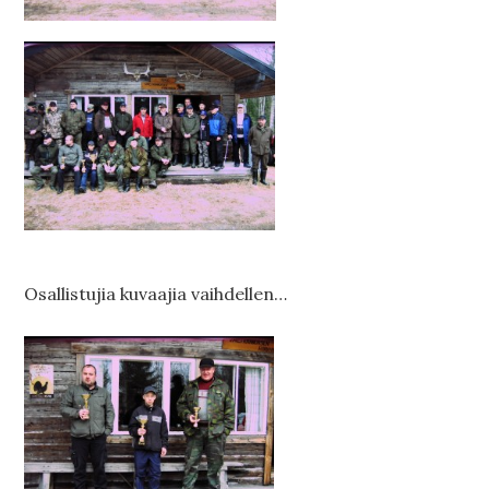
Osallistujia kuvaajia vaihdellen…