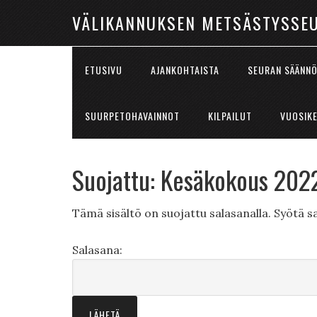
VÄLIKANNUKSEN METSÄSTYSSE
ETUSIVU
AJANKOHTAISTA
SEURAN SÄÄNN
SUURPETOHAVAINNOT
KILPAILUT
VUOSIK
Suojattu: Kesäkokous 202
Tämä sisältö on suojattu salasanalla. Syötä sa
Salasana: