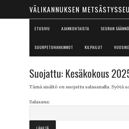
VÄLIKANNUKSEN METSÄSTYSSE
ETUSIVU
AJANKOHTAISTA
SEURAN SÄÄNN
SUURPETOHAVAINNOT
KILPAILUT
VUOSIK
Suojattu: Kesäkokous 202
Tämä sisältö on suojattu salasanalla. Syötä sa
Salasana: