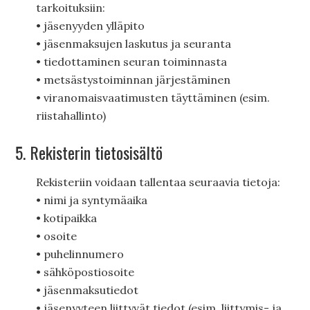
tarkoituksiin:
• jäsenyyden ylläpito
• jäsenmaksujen laskutus ja seuranta
• tiedottaminen seuran toiminnasta
• metsästystoiminnan järjestäminen
• viranomaisvaatimusten täyttäminen (esim.
riistahallinto)
5. Rekisterin tietosisältö
Rekisteriin voidaan tallentaa seuraavia tietoja:
• nimi ja syntymäaika
• kotipaikka
• osoite
• puhelinnumero
• sähköpostiosoite
• jäsenmaksutiedot
• jäsenyyteen liittyvät tiedot (esim. liittymis- ja