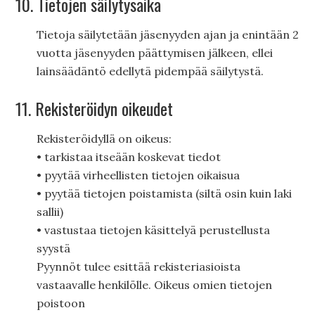
10. Tietojen säilytysaika
Tietoja säilytetään jäsenyyden ajan ja enintään 2
vuotta jäsenyyden päättymisen jälkeen, ellei
lainsäädäntö edellytä pidempää säilytystä.
11. Rekisteröidyn oikeudet
Rekisteröidyllä on oikeus:
• tarkistaa itseään koskevat tiedot
• pyytää virheellisten tietojen oikaisua
• pyytää tietojen poistamista (siltä osin kuin laki
sallii)
• vastustaa tietojen käsittelyä perustellusta
syystä
Pyynnöt tulee esittää rekisteriasioista
vastaavalle henkilölle. Oikeus omien tietojen
poistoon