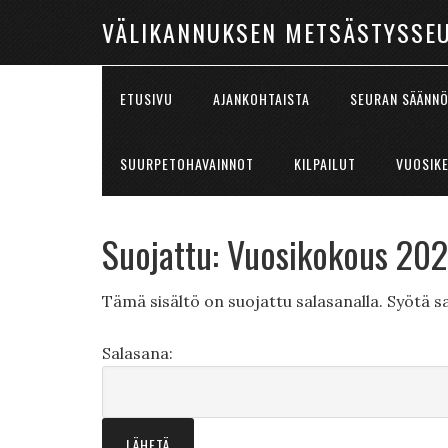
VÄLIKANNUKSEN METSÄSTYSSE
ETUSIVU
AJANKOHTAISTA
SEURAN SÄÄNN
SUURPETOHAVAINNOT
KILPAILUT
VUOSIK
Suojattu: Vuosikokous 20
Tämä sisältö on suojattu salasanalla. Syötä sa
Salasana: