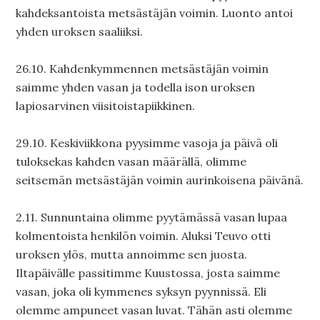
kahdeksantoista metsästäjän voimin. Luonto antoi
yhden uroksen saaliiksi.
26.10. Kahdenkymmennen metsästäjän voimin
saimme yhden vasan ja todella ison uroksen
lapiosarvinen viisitoistapiikkinen.
29.10. Keskiviikkona pyysimme vasoja ja päivä oli
tuloksekas kahden vasan määrällä, olimme
seitsemän metsästäjän voimin aurinkoisena päivänä.
2.11. Sunnuntaina olimme pyytämässä vasan lupaa
kolmentoista henkilön voimin. Aluksi Teuvo otti
uroksen ylös, mutta annoimme sen juosta.
Iltapäivälle passitimme Kuustossa, josta saimme
vasan, joka oli kymmenes syksyn pyynnissä. Eli
olemme ampuneet vasan luvat. Tähän asti olemme