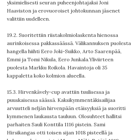
yksimielisesti seuran puheenjohtajaksi Joni
Haaviston ja erovuoroiset johtokunnan jäsenet
valittiin uudelleen.
19.2. Suoritettiin riistakolmiolaskenta hienossa
aurinkoisessa pakkassäässä. Välikannuksen puolesta
hangella hiihti Eero Joki-Suikko, Arto Saarenpää,
Emmi ja Tomi Nikula, Eero Junkala.Yliviirteen
puolesta Markku Roikola. Havaintoja oli 35
kappaletta koko kolmion alueella.
15.3. Hirvenkävely-cup avattiin tuulisessa ja
puuskaisessa säässä. Kaksikymmentäkisailijaa
arvuutteli neljän hirvenpään etäisyyksiä ja suoritti
kymmenen laukausta tauluun. Olosuhteet hallitsi
parhaiten Sauli Konttila 1116 pistein. Sami
Hirsikangas otti toisen sijan 1018 pisteellä ja