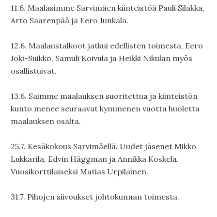
11.6. Maalasimme Sarvimäen kiinteistöä Pauli Silakka,
Arto Saarenpää ja Eero Junkala.
12.6. Maalaustalkoot jatkui edellisten toimesta, Eero
Joki-Suikko, Samuli Koivula ja Heikki Nikulan myös
osallistuivat.
13.6. Saimme maalauksen suoritettua ja kiinteistön
kunto menee seuraavat kymmenen vuotta huoletta
maalauksen osalta.
25.7. Kesäkokous Sarvimäellä. Uudet jäsenet Mikko
Lukkarila, Edvin Häggman ja Annikka Koskela.
Vuosikorttilaiseksi Matias Urpilainen.
31.7. Pihojen siivoukset johtokunnan toimesta.