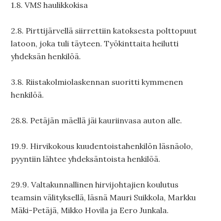
1.8. VMS haulikkokisa
2.8. Pirttijärvellä siirrettiin katoksesta polttopuut
latoon, joka tuli täyteen. Työkinttaita heilutti
yhdeksän henkilöä.
3.8. Riistakolmiolaskennan suoritti kymmenen
henkilöä.
28.8. Petäjän mäellä jäi kauriinvasa auton alle.
19.9. Hirvikokous kuudentoistahenkilön läsnäolo,
pyyntiin lähtee yhdeksäntoista henkilöä.
29.9. Valtakunnallinen hirvijohtajien koulutus
teamsin välityksellä, läsnä Mauri Suikkola, Markku
Mäki-Petäjä, Mikko Hovila ja Eero Junkala.