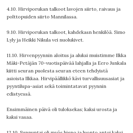
4.10. Hirviporukan talkoot lavojen siirto, raivaus ja
polttopuiden siirto Mannilassa.
9.10. Hirviporukan talkoot, kahdekasn henkilöä. Simo
Lyly ja Heikki Nikula vei nuolukivet.
11.10. Hirvenpyynnin aloitus ja aluksi muistimme Ilkka
Mäki-Petäjän 70-vuotispäivää lahjalla ja Eero Junkala
kiitti seuran puolesta seuran eteen tehdyistä
asioista Ilkkaa. Hirvipäällikkö kävi turvallisuusasiat ja
pyyntilupa-asiat sekä toimintatavat pyynnin
edistyessä.
Ensimmäinen päivä oli tuloksekas; kaksi urosta ja
kaksi vasaa.
12.10. Sunnuntai oli myös hieno ja luonto antoi kaksi