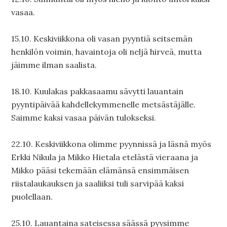
vasaa.
15.10. Keskiviikkona oli vasan pyyntiä seitsemän
henkilön voimin, havaintoja oli neljä hirveä, mutta
jäimme ilman saalista.
18.10. Kuulakas pakkasaamu sävytti lauantain
pyyntipäivää kahdellekymmenelle metsästäjälle.
Saimme kaksi vasaa päivän tulokseksi.
22.10. Keskiviikkona olimme pyynnissä ja läsnä myös
Erkki Nikula ja Mikko Hietala etelästä vieraana ja
Mikko pääsi tekemään elämänsä ensimmäisen
riistalaukauksen ja saaliiksi tuli sarvipää kaksi
puolellaan.
25.10. Lauantaina sateisessa säässä pyysimme