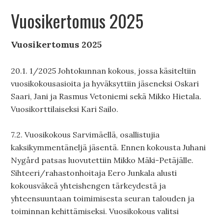
Vuosikertomus 2025
Vuosikertomus 2025
20.1. 1/2025 Johtokunnan kokous, jossa käsiteltiin
vuosikokousasioita ja hyväksyttiin jäseneksi Oskari
Saari, Jani ja Rasmus Vetoniemi sekä Mikko Hietala.
Vuosikorttilaiseksi Kari Sailo.
7.2. Vuosikokous Sarvimäellä, osallistujia
kaksikymmentäneljä jäsentä. Ennen kokousta Juhani
Nygård patsas luovutettiin Mikko Mäki-Petäjälle.
Sihteeri/rahastonhoitaja Eero Junkala alusti
kokousväkeä yhteishengen tärkeydestä ja
yhteensuuntaan toimimisesta seuran talouden ja
toiminnan kehittämiseksi. Vuosikokous valitsi