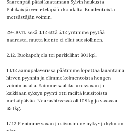
Saarenpää pääsi kaatamaan Sylvin haukusta
Pahikaisjärven eteläpään kohdalta. Kuudentoista
metsästäjän voimin.
29-30.11. sekä 3.12 että 5.12 yritimme pyytää
naarasta, mutta luonto ei ollut suosiollinen.
2.12. Ruokapohjola toi purkkilihat 801 kpl.
13.12 aamupalaverissa päätimme lopettaa lauantaina
hirven pyynnin ja olimme kolmentoista hengen
voimin asialla. Saimme saaliiksi urosvasan ja
kaikkiaan syksyn pyynti otti meiltä kuusitoista
metsäpäivää. Naarashirvessä oli 108 kg ja vasassa
65,1kg.
17.12 Pienimme vasan ja siivosimme nylky- ja kylmiön