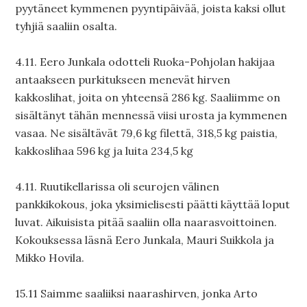
pyytäneet kymmenen pyyntipäivää, joista kaksi ollut
tyhjiä saaliin osalta.
4.11. Eero Junkala odotteli Ruoka-Pohjolan hakijaa
antaakseen purkitukseen menevät hirven
kakkoslihat, joita on yhteensä 286 kg. Saaliimme on
sisältänyt tähän mennessä viisi urosta ja kymmenen
vasaa. Ne sisältävät 79,6 kg filettä, 318,5 kg paistia,
kakkoslihaa 596 kg ja luita 234,5 kg
4.11. Ruutikellarissa oli seurojen välinen
pankkikokous, joka yksimielisesti päätti käyttää loput
luvat. Aikuisista pitää saaliin olla naarasvoittoinen.
Kokouksessa läsnä Eero Junkala, Mauri Suikkola ja
Mikko Hovila.
15.11 Saimme saaliiksi naarashirven, jonka Arto