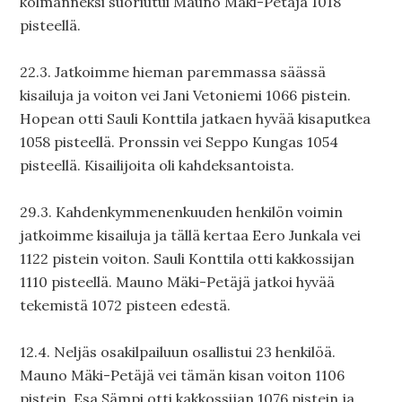
kolmanneksi suoriutui Mauno Mäki-Petäjä 1018
pisteellä.
22.3. Jatkoimme hieman paremmassa säässä
kisailuja ja voiton vei Jani Vetoniemi 1066 pistein.
Hopean otti Sauli Konttila jatkaen hyvää kisaputkea
1058 pisteellä. Pronssin vei Seppo Kungas 1054
pisteellä. Kisailijoita oli kahdeksantoista.
29.3. Kahdenkymmenenkuuden henkilön voimin
jatkoimme kisailuja ja tällä kertaa Eero Junkala vei
1122 pistein voiton. Sauli Konttila otti kakkossijan
1110 pisteellä. Mauno Mäki-Petäjä jatkoi hyvää
tekemistä 1072 pisteen edestä.
12.4. Neljäs osakilpailuun osallistui 23 henkilöä.
Mauno Mäki-Petäjä vei tämän kisan voiton 1106
pistein. Esa Sämpi otti kakkossijan 1076 pistein ja