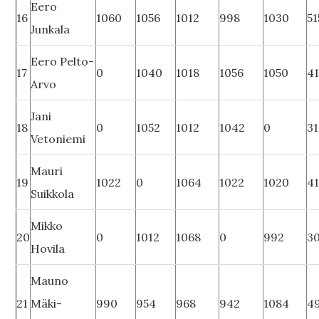
Eero
16
1060
1056
1012
998
1030
51
Junkala
Eero Pelto-
17
0
1040
1018
1056
1050
4
Arvo
Jani
18
0
1052
1012
1042
0
3
Vetoniemi
Mauri
19
1022
0
1064
1022
1020
4
Suikkola
Mikko
20
0
1012
1068
0
992
3
Hovila
Mauno
21
Mäki-
990
954
968
942
1084
4