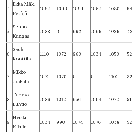
Ilkka Mäki-
4
1082
1090
1094
1062
1080
5
Petäjä
Seppo
5
1088
0
992
1096
1026
4
Kungas
Sauli
6
1110
1072
960
1034
1050
5
Konttila
Mikko
7
1072
1070
0
0
1102
3
Junkala
Tuomo
8
1086
1012
956
1064
1072
5
Luhtio
Heikki
9
1034
990
1074
1076
1038
52
Nikula