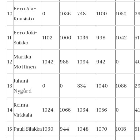
Eero Ala-
10
0
1036
748
1100
1050
3
Kuusisto
Eero Joki-
11
1102
1000
1036
998
1042
51
Suikko
Markku
12
1042
988
1094
942
0
4
Mottinen
Juhani
13
0
0
834
1040
1086
2
Nygård
Reima
14
1024
1066
1034
1056
0
4
Virkkala
15
Pauli Silakka
1030
944
1048
1070
1018
51