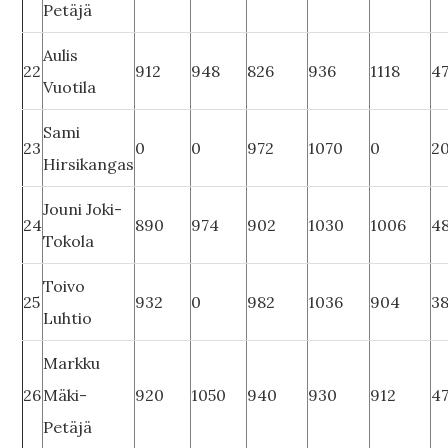
Petäjä
Aulis
22
912
948
826
936
1118
4
Vuotila
Sami
23
0
0
972
1070
0
2
Hirsikangas
Jouni Joki-
24
890
974
902
1030
1006
4
Tokola
Toivo
25
932
0
982
1036
904
3
Luhtio
Markku
26
Mäki-
920
1050
940
930
912
4
Petäjä