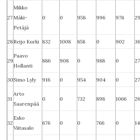
Mikko
27
Mäki-
0
0
958
996
978
2
Petäjä
28
Reijo Kurki
832
1008
858
0
902
3
Paavo
29
886
908
0
988
0
2
Hollanti
30
Simo Lyly
916
0
954
904
0
2
Arto
31
0
0
732
898
1066
2
Saarenpää
Esko
32
676
0
0
766
0
1
Viitasalo