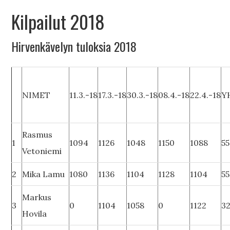
Kilpailut 2018
Hirvenkävelyn tuloksia 2018
NIMET
11.3.-18
17.3.-18
30.3.-18
08.4.-18
22.4.-18
Y
Rasmus
1
1094
1126
1048
1150
1088
5
Vetoniemi
2
Mika Lamu
1080
1136
1104
1128
1104
55
Markus
3
0
1104
1058
0
1122
3
Hovila