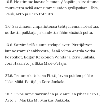
10.5. Nostimme laavua hieman ylöspäin ja levitimme
mursketta sekä asensimme uuden grillipaikan. Ilkka,
Pauli, Arto ja Eero toteutti.
3.6. Sarvimäen ympäristössä tehty hieman ilkivaltaa,
sotkettu paikkoja ja kaadettu lähimetsästä puita.
13.6. Sarvimäellä suunnittelupalaveri Pirttijärven
kunnostamishankkeesta, läsnä Vilma Anttila Sotka-
kosteikot, Edgar Kekkonen Winda ja Eero Junkala,
Joni Haavisto ja Ilkka Mäki-Petäjä.
27.6. Teimme katoksen Pirttijärven puiden päälle
Ilkka Mäki-Petäjä ja Eero Junkala.
10.7. Siivosimme Sarvimäen ja Mannilan pihat Eero J.,
Arto S., Markku M., Markus Suikkola.