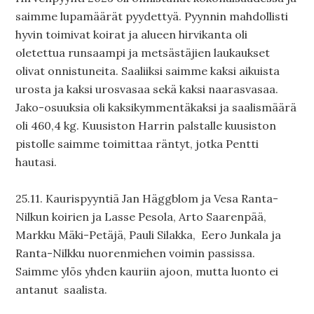
saimme lupamäärät pyydettyä. Pyynnin mahdollisti
hyvin toimivat koirat ja alueen hirvikanta oli
oletettua runsaampi ja metsästäjien laukaukset
olivat onnistuneita. Saaliiksi saimme kaksi aikuista
urosta ja kaksi urosvasaa sekä kaksi naarasvasaa.
Jako-osuuksia oli kaksikymmentäkaksi ja saalismäärä
oli 460,4 kg. Kuusiston Harrin palstalle kuusiston
pistolle saimme toimittaa räntyt, jotka Pentti
hautasi.
25.11. Kaurispyyntiä Jan Häggblom ja Vesa Ranta-
Nilkun koirien ja Lasse Pesola, Arto Saarenpää,
Markku Mäki-Petäjä, Pauli Silakka, Eero Junkala ja
Ranta-Nilkku nuorenmiehen voimin passissa.
Saimme ylös yhden kauriin ajoon, mutta luonto ei
antanut saalista.