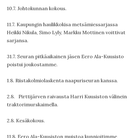
10.7. Johtokunnan kokous.
11.7. Kaupungin haulikkokisa metsämiessarjassa
Heikki Nikula, Simo Lyly, Markku Mottinen voittivat
sarjansa.
31.7. Seuran pitkäaikainen jäsen Eero Ala-Kuusisto
poistui joukostamme.
1.8. Riistakolmiolaskenta naapuriseuran kanssa.
2.8. Pirttijärven raivausta Harri Kuusiston välinein
traktorimurskaimella.
2.8. Kesäkokous.
11.8. Eero Ala-Kuusiston muistoa kunnioitimme