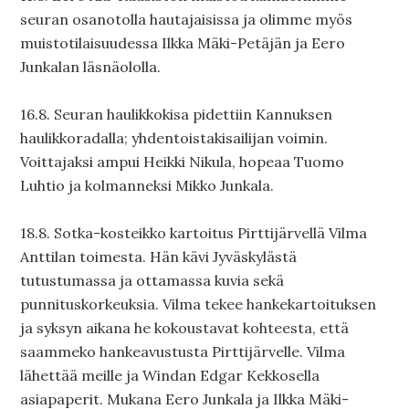
seuran osanotolla hautajaisissa ja olimme myös
muistotilaisuudessa Ilkka Mäki-Petäjän ja Eero
Junkalan läsnäololla.
16.8. Seuran haulikkokisa pidettiin Kannuksen
haulikkoradalla; yhdentoistakisailijan voimin.
Voittajaksi ampui Heikki Nikula, hopeaa Tuomo
Luhtio ja kolmanneksi Mikko Junkala.
18.8. Sotka-kosteikko kartoitus Pirttijärvellä Vilma
Anttilan toimesta. Hän kävi Jyväskylästä
tutustumassa ja ottamassa kuvia sekä
punnituskorkeuksia. Vilma tekee hankekartoituksen
ja syksyn aikana he kokoustavat kohteesta, että
saammeko hankeavustusta Pirttijärvelle. Vilma
lähettää meille ja Windan Edgar Kekkosella
asiapaperit. Mukana Eero Junkala ja Ilkka Mäki-