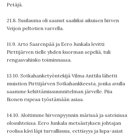
Petäjä.
21.8. Susilauma oli saanut saaliiksi aikuisen hirven
Veijon peltotien varrella.
11.9. Arto Saarenpää ja Eero Junkala levitti
Pirttijärven tielle yhden kuorman sepeliä, tuli
rengasvahinko toiminnassa.
13.10. Sotkahanketyöntekijä Vilma Anttila lähetti
muistion Pirttijärven Sotkahankkeesta, jonka avulla
saamme kehittämissuunnitelman järvelle. Piia
Ikonen rupeaa työstämään asiaa.
14.10. Aloitimme hirvenpyynnin märissä ja sateisissa
olosuhteissa. Eero Junkala metsästyksen johtajan
roolisa kävi läpi turvallisuus, eettisyys ja lupa-asiat