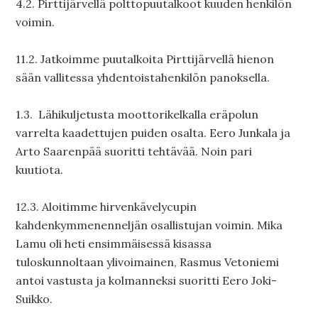
4.2. Pirttijärvellä polttopuutalkoot kuuden henkilön
voimin.
11.2. Jatkoimme puutalkoita Pirttijärvellä hienon
sään vallitessa yhdentoistahenkilön panoksella.
1.3. Lähikuljetusta moottorikelkalla eräpolun
varrelta kaadettujen puiden osalta. Eero Junkala ja
Arto Saarenpää suoritti tehtävää. Noin pari
kuutiota.
12.3. Aloitimme hirvenkävelycupin
kahdenkymmenenneljän osallistujan voimin. Mika
Lamu oli heti ensimmäisessä kisassa
tuloskunnoltaan ylivoimainen, Rasmus Vetoniemi
antoi vastusta ja kolmanneksi suoritti Eero Joki-
Suikko.