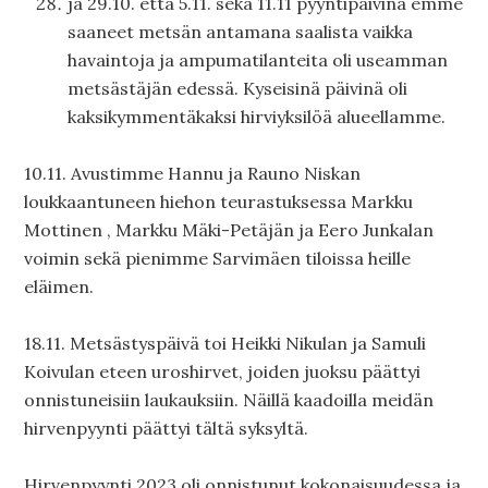
ja 29.10. että 5.11. sekä 11.11 pyyntipäivinä emme
saaneet metsän antamana saalista vaikka
havaintoja ja ampumatilanteita oli useamman
metsästäjän edessä. Kyseisinä päivinä oli
kaksikymmentäkaksi hirviyksilöä alueellamme.
10.11. Avustimme Hannu ja Rauno Niskan
loukkaantuneen hiehon teurastuksessa Markku
Mottinen , Markku Mäki-Petäjän ja Eero Junkalan
voimin sekä pienimme Sarvimäen tiloissa heille
eläimen.
18.11. Metsästyspäivä toi Heikki Nikulan ja Samuli
Koivulan eteen uroshirvet, joiden juoksu päättyi
onnistuneisiin laukauksiin. Näillä kaadoilla meidän
hirvenpyynti päättyi tältä syksyltä.
Hirvenpyynti 2023 oli onnistunut kokonaisuudessa ja