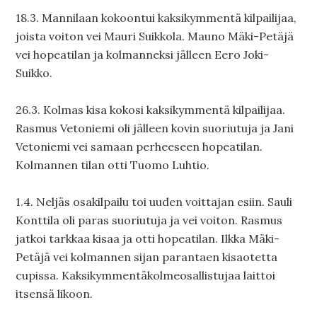
18.3. Mannilaan kokoontui kaksikymmentä kilpailijaa,
joista voiton vei Mauri Suikkola. Mauno Mäki-Petäjä
vei hopeatilan ja kolmanneksi jälleen Eero Joki-
Suikko.
26.3. Kolmas kisa kokosi kaksikymmentä kilpailijaa.
Rasmus Vetoniemi oli jälleen kovin suoriutuja ja Jani
Vetoniemi vei samaan perheeseen hopeatilan.
Kolmannen tilan otti Tuomo Luhtio.
1.4. Neljäs osakilpailu toi uuden voittajan esiin. Sauli
Konttila oli paras suoriutuja ja vei voiton. Rasmus
jatkoi tarkkaa kisaa ja otti hopeatilan. Ilkka Mäki-
Petäjä vei kolmannen sijan parantaen kisaotetta
cupissa. Kaksikymmentäkolmeosallistujaa laittoi
itsensä likoon.