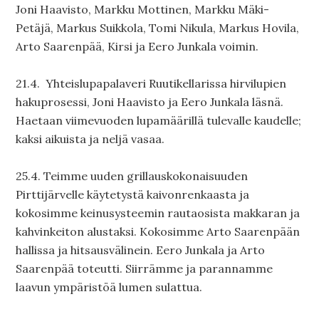
Joni Haavisto, Markku Mottinen, Markku Mäki-
Petäjä, Markus Suikkola, Tomi Nikula, Markus Hovila,
Arto Saarenpää, Kirsi ja Eero Junkala voimin.
21.4. Yhteislupapalaveri Ruutikellarissa hirvilupien
hakuprosessi, Joni Haavisto ja Eero Junkala läsnä.
Haetaan viimevuoden lupamäärillä tulevalle kaudelle;
kaksi aikuista ja neljä vasaa.
25.4. Teimme uuden grillauskokonaisuuden
Pirttijärvelle käytetystä kaivonrenkaasta ja
kokosimme keinusysteemin rautaosista makkaran ja
kahvinkeiton alustaksi. Kokosimme Arto Saarenpään
hallissa ja hitsausvälinein. Eero Junkala ja Arto
Saarenpää toteutti. Siirrämme ja parannamme
laavun ympäristöä lumen sulattua.