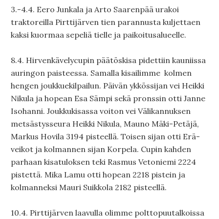
3.-4.4. Eero Junkala ja Arto Saarenpää urakoi
traktoreilla Pirttijärven tien parannusta kuljettaen
kaksi kuormaa sepeliä tielle ja paikoitusalueelle.
8.4. Hirvenkävelycupin päätöskisa pidettiin kauniissa
auringon paisteessa. Samalla kisailimme kolmen
hengen joukkuekilpailun. Päivän ykkössijan vei Heikki
Nikula ja hopean Esa Sämpi sekä pronssin otti Janne
Isohanni. Joukkukisassa voiton vei Välikannuksen
metsästysseura Heikki Nikula, Mauno Mäki-Petäjä,
Markus Hovila 3194 pisteellä. Toisen sijan otti Erä-
veikot ja kolmannen sijan Korpela. Cupin kahden
parhaan kisatuloksen teki Rasmus Vetoniemi 2224
pistettä. Mika Lamu otti hopean 2218 pistein ja
kolmanneksi Mauri Suikkola 2182 pisteellä.
10.4. Pirttijärven laavulla olimme polttopuutalkoissa