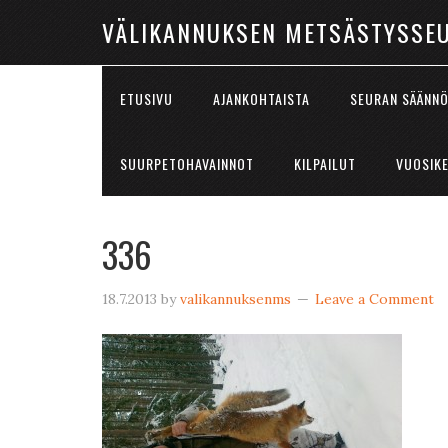
VÄLIKANNUKSEN METSÄSTYSSE
ETUSIVU
AJANKOHTAISTA
SEURAN SÄÄNN
SUURPETOHAVAINNOT
KILPAILUT
VUOSIK
336
18.7.2013
by
valikannuksenms
Leave a Comment