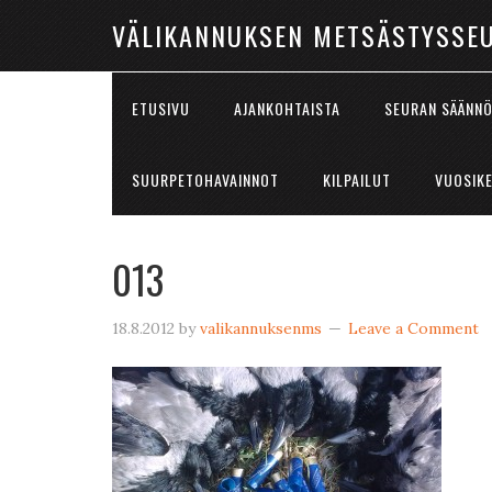
VÄLIKANNUKSEN METSÄSTYSSE
ETUSIVU
AJANKOHTAISTA
SEURAN SÄÄNN
SUURPETOHAVAINNOT
KILPAILUT
VUOSIK
013
18.8.2012
by
valikannuksenms
Leave a Comment