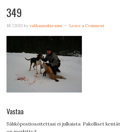
349
18.7.2013
by
valikannuksenms
Leave a Comment
Vastaa
Sähköpostiosoitettasi ei julkaista.
Pakolliset kentät
on merkitty
*